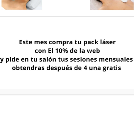
ión
io de look
de un 10% de Descuento por la compra de este pro
Twitear este producto
Añadir a Pinterest