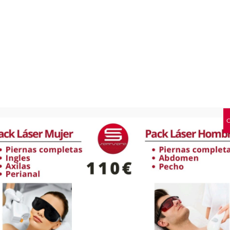
Valor de la
Tarjeta Regalo
Renacer
cantidad
SKU:
N/D
Categoría:
Peluquería