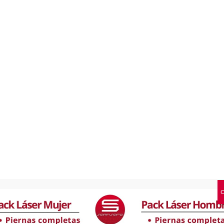
tural…
Cristianos. ¡Te